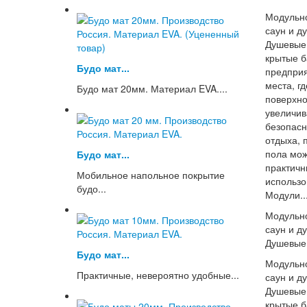
Модульно
саун и 
Душевые 
крытые 
Будо мат...
предприя
места, г
Будо мат 20мм. Материал EVA....
поверхно
увеличив
безопасн
отдыха, 
пола мож
Будо мат...
практичн
Мобильное напольное покрытие
использо
будо...
Модули..
Модульно
саун и 
Душевые 
Будо мат...
Модульно
Практичные, невероятно удобные...
саун и 
Душевые 
крытые 