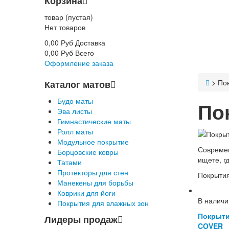
Корзина
товар
(пустая)
Нет товаров
0,00 Руб
Доставка
0,00 Руб
Всего
Оформление заказа
>
По
Каталог матов
Будо маты
По
Эва листы
Гимнастические маты
Ролл маты
Модульное покрытие
Современ
Борцовские ковры
ищете, г
Татами
Протекторы для стен
Покрытия
Манекены для борьбы
Коврики для йоги
В наличи
Покрытия для влажных зон
Покрыти
Лидеры продаж
COVER