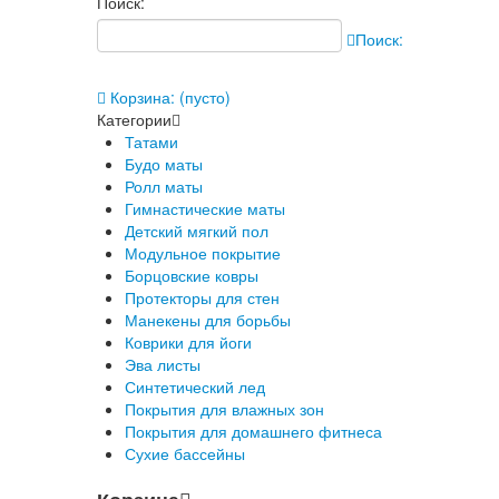
Поиск:
Поиск:
Корзина:
(пусто)
Категории
Татами
Будо маты
Ролл маты
Гимнастические маты
Детский мягкий пол
Модульное покрытие
Борцовские ковры
Протекторы для стен
Манекены для борьбы
Коврики для йоги
Эва листы
Синтетический лед
Покрытия для влажных зон
Покрытия для домашнего фитнеса
Сухие бассейны